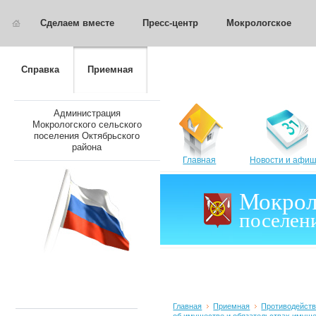
Сделаем вместе
Пресс-центр
Мокрологское
Справка
Приемная
Администрация
Мокрологского сельского
поселения Октябрьского
района
Главная
Новости и афи
Мокрол
поселен
Главная
Приемная
Противодейств